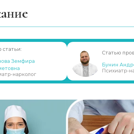
ание
анизм формирования зависимости от мефедрона
висимости от мефедрона
имости от мефедрона
 статьи:
Статью про
нова Земфира
Бунин Андр
метовна
Психиатр-н
иатр-нарколог
ексон)
е