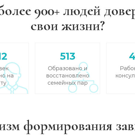
более 900+ людей дове
свои жизни?
12
513
век
Образовано и
Рабо
но на
восстановлено
консу
ту
семейных пар
изм формирования зав
)