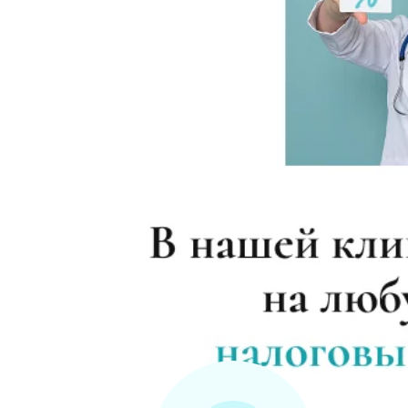
Помощь наркоманам
Снятие ломки в стационаре
Каннабиоидная детоксикация
Лечение наркомании (стационар, в сут
Лечение зависимости от солей
Лечение зависимости от спайса
Лечение зависимости от героина