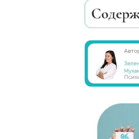
Курс реабилитации 28 дней
Cодерж
Наркологический центр
Причины и мех
Проявление за
Принудительная реабилитация
Лечение завис
Автор
Программы реабилитации (сутки)
Зеле
Муха
Псих
Вшивание от наркозависимости (Налтр
Анализы на наркотики
Наркологическое освидетельствовани
Нарколог на дом (при наркомании)