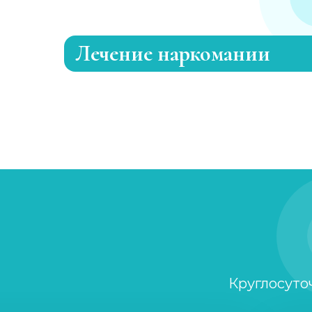
Лечение наркомании
Лечение зависимости от каннабиоидо
Адаптация зависимых
Лечение зависимости от метадона
Лечение зависимости от А-ПВП
Лечение зависимости от мефедрона
Круглосуто
УБОД