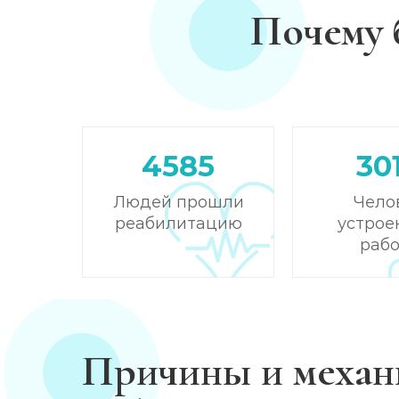
Почему 
Лечение зависимости от амфетамина
Лечение зависимости от гашиша
Лечение зависимости от Лирики
4585
30
Лечение зависимости от феназепама
Людей прошли
Чело
реабилитацию
устрое
Лечение подростковой наркомании
рабо
Кодирование от наркомании
Кодирование Селинкро
Причины и механ
Реабилитация наркозависимых (месяц