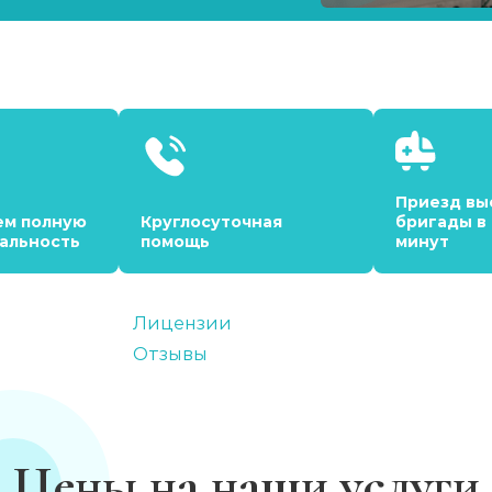
Приезд вы
ем полную
Круглосуточная
бригады в
альность
помощь
минут
Лицензии
Отзывы
Цены на наши услуги