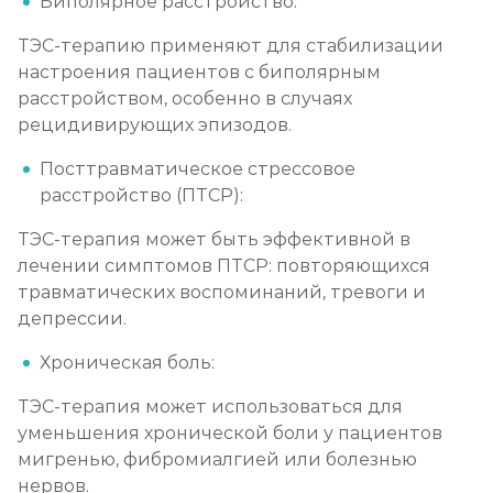
Биполярное расстройство:
Лечение алкоголизма в стационаре (сутки)
ТЭС-терапию применяют для стабилизации
Записаться
от 2 500 ₽
настроения пациентов с биполярным
расстройством, особенно в случаях
Лечение пивного алкоголизма
рецидивирующих эпизодов.
Записаться
от 2 500 ₽
Посттравматическое стрессовое
расстройство (ПТСР):
Лечение винного алкоголизма
ТЭС-терапия может быть эффективной в
Записаться
от 2 500 ₽
лечении симптомов ПТСР: повторяющихся
травматических воспоминаний, тревоги и
Лечение подросткового алкоголизма
депрессии.
Записаться
от 3 200 ₽
Хроническая боль:
Социализация алкоголиков
ТЭС-терапия может использоваться для
уменьшения хронической боли у пациентов
Записаться
от 750 ₽
мигренью, фибромиалгией или болезнью
нервов.