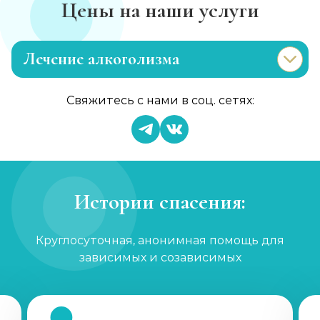
Цены на наши услуги
Лечение алкоголизма
Эриксоновский гипноз
Свяжитесь с нами в соц. сетях:
Записаться
от 3 200 ₽
Капельница от запоя
Записаться
от 1 450 ₽
Истории спасения:
Вывод из запоя
Круглосуточная, анонимная помощь для
Записаться
от 2 150 ₽
зависимых и созависимых
Капельница от запоя
Записаться
от 1 450 ₽