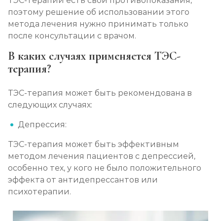
ТЭС-терапии есть свои противопоказания,
Кодирование Колме
поэтому решение об использовании этого
метода лечения нужно принимать только
Записаться
от 3 600 ₽
после консультации с врачом.
Кодирование с провокацией
В каких случаях применяется ТЭС-
терапия?
Записаться
от 3 200 ₽
ТЭС-терапия может быть рекомендована в
Кодирование СИТ
следующих случаях:
Записаться
от 4 300 ₽
Депрессия:
Кодирование тройной блок
ТЭС-терапия может быть эффективным
методом лечения пациентов с депрессией,
Записаться
от 5 700 ₽
особенно тех, у кого не было положительного
эффекта от антидепрессантов или
Химический блок от алкоголизма
психотерапии.
Записаться
от 2 850 ₽