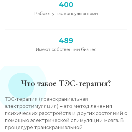
400
Вывод из запоя в стационаре (сутки)
Рабоют у нас консультантами
Записаться
от 2 500 ₽
Снятие алкогольной интоксикации
489
Записаться
от 1 450 ₽
Имеют собственный бизнес
Чистка крови от алкоголя (плазмаферез)
Записаться
от 3 600 ₽
Что такое ТЭС-терапия?
Лечение плазмаферезом
Записаться
от 3 600 ₽
ТЭС-терапия (транскраниальная
электростимуляция) – это метод лечения
Кодирование от алкоголизма
психических расстройств и других состояний с
помощью электрической стимуляции мозга. В
Записаться
от 2 500 ₽
процедуре транскраниальной