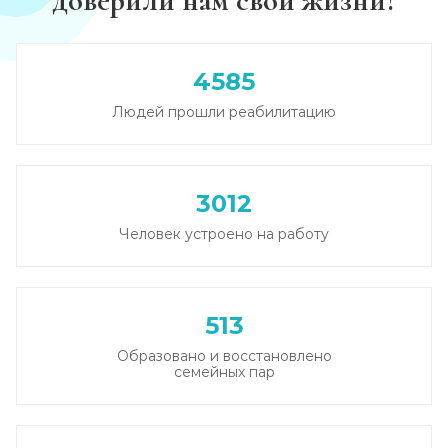
доверили нам свои жизни?
Лечение похмелья
Записаться
от 1 100 ₽
4585
Людей прошли реабилитацию
Экстренное вытрезвление
Записаться
от 1 450 ₽
3012
Прокапаться от алкоголя
Человек устроено на работу
Записаться
от 1 450 ₽
Круглосуточный вывод из запоя
513
Записаться
от 2 500 ₽
Образовано и восстановлено
семейных пар
Круглосуточный вывод из запоя
Записаться
от 2 500 ₽