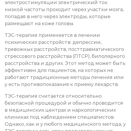
электростимуляции электрический ток
Кодирование на дому
низкой частоты проходит через участки мозга,
Записаться
от 2 850 ₽
попадая в него через электроды, которые
размещают на коже головы.
Кодирование дисульфирамом
ТЭС-терапия применяется в лечении
Записаться
от 2 500 ₽
психических расстройств: депрессии,
тревожных расстройств, посттравматического
стрессового расстройства (ПТСР), биполярного
Кодирование Аквилонгом
расстройства и других. Этот метод может быть
Записаться
от 2 850 ₽
эффективен для пациентов, на которых не
работают традиционные методы лечения или
Кодирование Алгоминалом
у есть противопоказания к приему лекарств.
Записаться
от 2 500 ₽
ТЭС-терапия считается относительно
безопасной процедурой и обычно проводится
в медицинских центрах и наркологических
Кодирование препаратом Тетлонг 250
клиниках под наблюдением специалистов.
Записаться
от 3 200 ₽
Однако, как и у любого медицинского метода, у