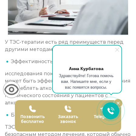
У ТЭС-терапии есть ряд преимуществ перед
другими методами. Вот некоторые из них:
Эффективность:
Анна Курбатова
исследования показывают, что ТЭС-терапия
Здравствуйте! Готова помочь
может быть эффективной в снижении желания
вам. Напишите мне, если у
вас появятся вопросы.
употреблять алкоголь и улучшении
психического состояния у пациентов с
алкогольной зависимостью.
Безопасность:
Позвонить
Заказать
Telegram
бесплатно
звонок
ТЭС-терапия считается относительно
безопасным методом лечения, который обычно