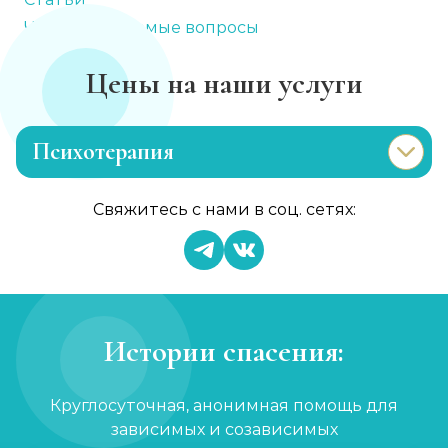
Часто задаваемые вопросы
Цены на наши услуги
Психотерапия
Лечение раздражительности
Свяжитесь с нами в соц. сетях:
Записаться
от 900 ₽
Лечение анорексии
Записаться
от 1 450 ₽
Истории спасения:
Консультация психолога
Круглосуточная, анонимная помощь для
Записаться
от 750 ₽
зависимых и созависимых