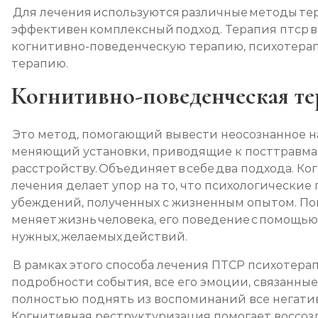
Для лечения используются различные методы те
эффективен комплексный подход. Терапия птср вк
когнитивно-поведенческую терапию, психотер
терапию.
Когнитивно-поведенческая те
Это метод, помогающий вывести неосознанное н
меняющий установки, приводящие к посттравм
расстройству. Объединяет в себе два подхода. К
лечения делает упор на то, что психологические
убеждений, полученных с жизненным опытом. По
меняет жизнь человека, его поведение с помощь
нужных, желаемых действий.
В рамках этого способа лечения ПТСР психотерап
подробности события, все его эмоции, связанные
полностью поднять из воспоминаний все негати
Когнитивная реструктуризация помогает воссоз