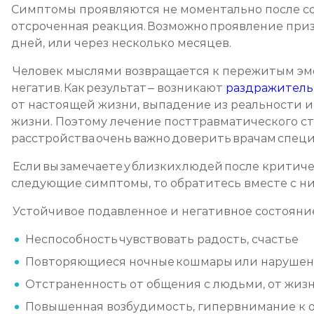
Симптомы проявляются не моментально после со
отсроченная реакция. Возможно проявление приз
дней, или через несколько месяцев.
Человек мыслями возвращается к пережитым эмо
негатив. Как результат – возникают
раздражитель
от настоящей жизни, выпадение из реальности и
жизни. Поэтому лечение посттравматического с
расстройства очень важно доверить врачам спец
Если вы замечаете у близких людей после критич
следующие симптомы, то обратитесь вместе с ни
Устойчивое подавленное и негативное состояни
Неспособность чувствовать радость, счастье
Повторяющиеся ночные кошмары или нарушен
Отстраненность от общения с людьми, от жиз
Повышенная возбудимость, гипервнимание к 