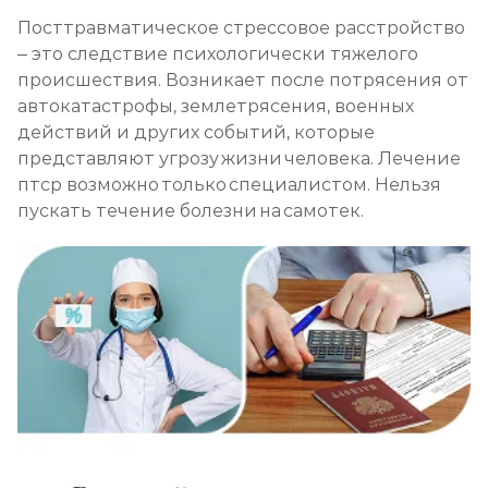
Лечение булимии
Посттравматическое стрессовое расстройство
Записаться
от 1 450 ₽
– это следствие психологически тяжелого
происшествия. Возникает после потрясения от
автокатастрофы, землетрясения, военных
действий и других событий, которые
представляют угрозу жизни человека. Лечение
птср возможно только специалистом. Нельзя
пускать течение болезни на самотек.