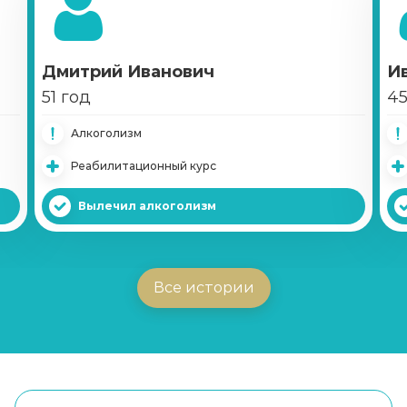
Дмитрий Иванович
И
51 год
45
Алкоголизм
Реабилитационный курс
Вылечил алкоголизм
Все истории