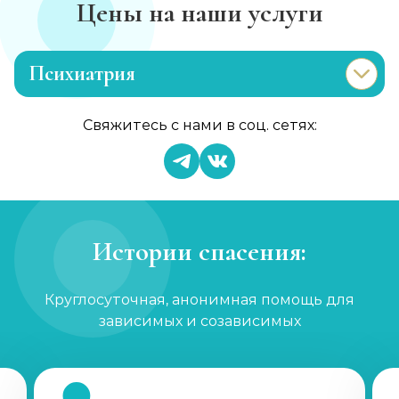
Цены на наши услуги
Психиатрия
Консультация психиатра
Свяжитесь с нами в соц. сетях:
Записаться
от 1 450 ₽
Психиатр на дом
Записаться
от 3 600 ₽
Истории спасения:
Скорая психиатрическая помощь
Круглосуточная, анонимная помощь для
Записаться
от 3 600 ₽
зависимых и созависимых
Лечение шизофрении, психоза
Записаться
от 1 800 ₽