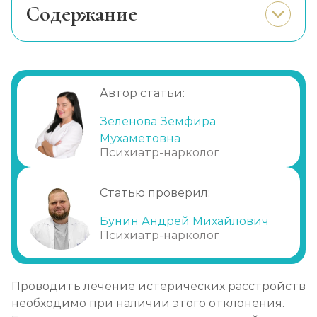
Cодержание
Когда больному нужна помощь?
Что ждет при отсутствии лечения?
Первая помощь
Автор статьи:
Психотерапия
Зеленова Земфира
Лекарственные препараты
Мухаметовна
Биофизическая терапия
Психиатр-нарколог
После лечения
Статью проверил:
Профилактика
Преимущества нашей клиники
Бунин Андрей Михайлович
Психиатр-нарколог
Проводить лечение истерических расстройств
необходимо при наличии этого отклонения.