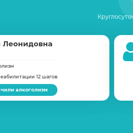
Круглосуто
 Леонидовна
олизм
реабилитации 12 шагов
чили алкоголизм