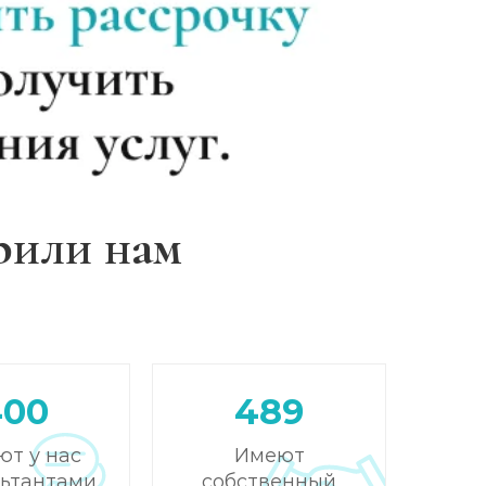
рили нам
400
489
ют у нас
Имеют
льтантами
собственный