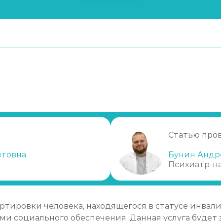
и возможностями передвижения
ения или слуха
Статью про
 или умственными нарушениями
етовна
Бунин Андр
Психиатр-н
ортировки человека, находящегося в статусе инва
и социального обеспечения. Данная услуга будет з