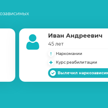
созависимых
Иван Андреевич
45 лет
Наркомании
Курс реабилитации
Вылечил наркозависи