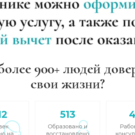
более 900+ людей дове
свои жизни?
12
513
век
Образовано и
Рабо
но на
восстановлено
консу