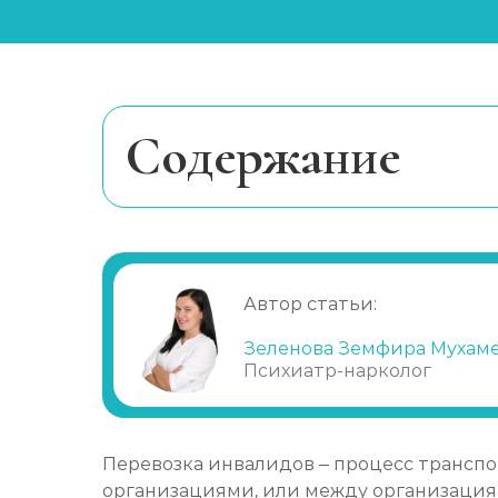
Cодержание
Требования к перевозке инвалидов
Перевозка людей с ограниченным
Перевозка людей с нарушениями зр
Автор статьи:
Перевозка людей с психическими
Зеленова Земфира Мухам
Психиатр-нарколог
Перевозка инвалидов – процесс трансп
организациями, или между организациям