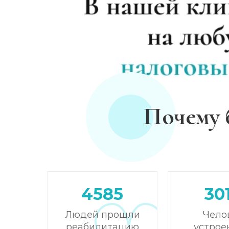
Почему 
4585
30
Людей прошли
Чело
реабилитацию
устрое