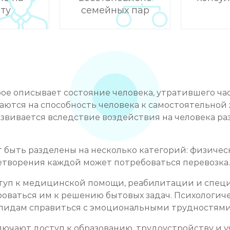
ту
семейных пар
ое описывает состояние человека, утратившего ча
ваются на способность человека к самостоятельно
вивается вследствие воздействия на человека раз
быть разделены на несколько категорий: физическ
етворения каждой может потребоваться перевозка.
туп к медицинской помощи, реабилитации и спец
роваться им к решению бытовых задач. Психологи
алидам справиться с эмоциональными трудностями,
ючают доступ к образованию, трудоустройству и у