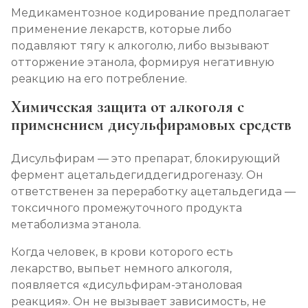
Медикаментозное кодирование предполагает
Записаться
от 2 850 ₽
применение лекарств, которые либо
подавляют тягу к алкоголю, либо вызывают
Вшивание Торпедо
отторжение этанола, формируя негативную
Записаться
от 3 600 ₽
реакцию на его потребление.
Химическая защита от алкоголя с
Раскодирование от алкоголизма
применением дисульфирамовых средств
Записаться
от 1 800 ₽
Дисульфирам — это препарат, блокирующий
фермент ацетальдегиддегидрогеназу. Он
Мотивация на лечение алкоголизма
ответственен за переработку ацетальдегида —
Записаться
от 2 150 ₽
токсичного промежуточного продукта
метаболизма этанола.
Лечение алкоголизма на дому
Когда человек, в крови которого есть
Записаться
от 2 150 ₽
лекарство, выпьет немного алкоголя,
появляется «дисульфирам-этаноловая
Лечение алкоголизма амбулаторно
реакция». Он не вызывает зависимость, не