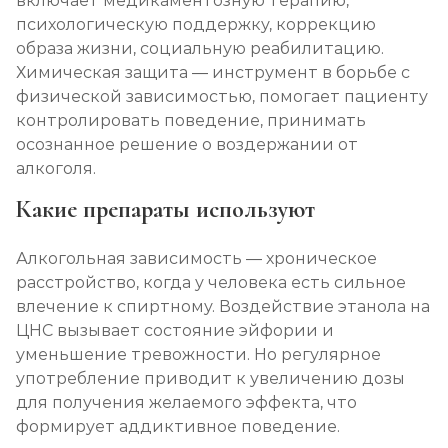
включает медикаментозную терапию,
психологическую поддержку, коррекцию
Записаться
от 3 200 ₽
образа жизни, социальную реабилитацию.
Химическая защита — инструмент в борьбе с
Кодирование Колме
физической зависимостью, помогает пациенту
Записаться
от 3 600 ₽
контролировать поведение, принимать
осознанное решение о воздержании от
алкоголя.
Кодирование с провокацией
Записаться
Какие препараты используют
от 3 200 ₽
Алкогольная зависимость — хроническое
Кодирование СИТ
расстройство, когда у человека есть сильное
Записаться
от 4 300 ₽
влечение к спиртному. Воздействие этанола на
ЦНС вызывает состояние эйфории и
Кодирование тройной блок
уменьшение тревожности. Но регулярное
употребление приводит к увеличению дозы
Записаться
от 5 700 ₽
для получения желаемого эффекта, что
формирует аддиктивное поведение.
Химический блок от алкоголизма