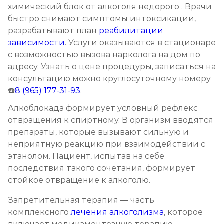
химический блок от алкоголя недорого . Врачи
Записаться
от 2 500 ₽
быстро снимают симптомы интоксикации,
разрабатывают план
реабилитации
зависимости
Кодирование на дому
. Услуги оказываются в стационаре
с возможностью вызова нарколога на дом по
Записаться
от 2 850 ₽
адресу. Узнать о цене процедуры, записаться на
консультацию можно круглосуточному номеру
Кодирование дисульфирамом
☎️
8 (965) 177-31-93
.
Записаться
от 2 500 ₽
Алкоблокада формирует условный рефлекс
отвращения к спиртному. В организм вводятся
Кодирование Аквилонгом
препараты, которые вызывают сильную и
неприятную реакцию при взаимодействии с
Записаться
от 2 850 ₽
этанолом. Пациент, испытав на себе
последствия такого сочетания, формирует
Кодирование Алгоминалом
стойкое отвращение к алкоголю.
Записаться
от 2 500 ₽
Запретительная терапия — часть
комплексного
лечения алкоголизма
, которое
Кодирование препаратом Тетлонг 250