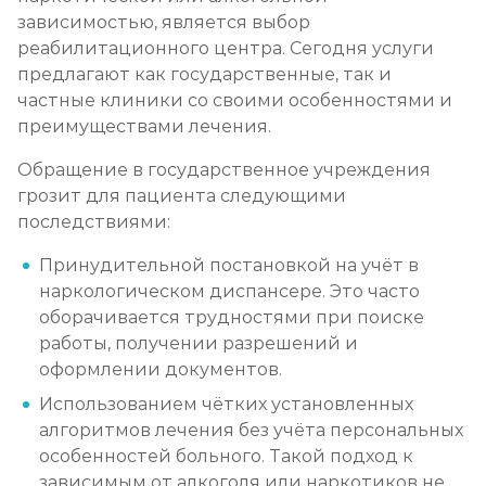
зависимостью, является выбор
Кодирование от наркомании
реабилитационного центра. Сегодня услуги
Записаться
от 8 550 ₽
предлагают как государственные, так и
частные клиники со своими особенностями и
преимуществами лечения.
Кодирование Селинкро
Записаться
от 5 700 ₽
Обращение в государственное учреждения
грозит для пациента следующими
последствиями:
Реабилитация наркозависимых (месяц)
Записаться
от 21 350 ₽
Принудительной постановкой на учёт в
наркологическом диспансере. Это часто
оборачивается трудностями при поиске
Реабилитация наркозависимых подростков
работы, получении разрешений и
Записаться
от 24 900 ₽
оформлении документов.
Использованием чётких установленных
Программа 12 шагов
алгоритмов лечения без учёта персональных
особенностей больного. Такой подход к
Записаться
от 17 800 ₽
зависимым от алкоголя или наркотиков не