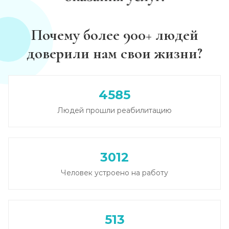
Анализы на наркотики
Почему более 900+ людей
Записаться
от 600 ₽
доверили нам свои жизни?
Наркологическое освидетельствование
Записаться
от 1 450 ₽
4585
Людей прошли реабилитацию
Нарколог на дом (при наркомании)
Записаться
от 2 150 ₽
3012
Помощь наркоманам
Человек устроено на работу
Записаться
от 1 800 ₽
Снятие ломки в стационаре
513
Записаться
от 3 950 ₽