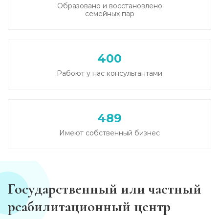
Образовано и восстановлено
семейных пар
Каннабиоидная детоксикация
Записаться
от 3 600 ₽
400
Лечение наркомании (стационар, в сутки)
Рабоют у нас консультантами
Записаться
от 3 950 ₽
Лечение зависимости от солей
489
Записаться
от 4 300 ₽
Имеют собственный бизнес
Лечение зависимости от спайса
Записаться
от 4 300 ₽
Государственный или частный
Лечение зависимости от героина
реабилитационный центр
Записаться
от 4 650 ₽