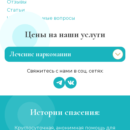
Отзывы
Статьи
Часто задаваемые вопросы
Цены на наши услуги
Лечение наркомании
Лечение зависимости от каннабиоидов
Свяжитесь с нами в соц. сетях:
Записаться
от 3 600 ₽
Адаптация зависимых
Записаться
от 750 ₽
Истории спасения:
Лечение зависимости от метадона
Круглосуточная, анонимная помощь для
Записаться
от 4 650 ₽