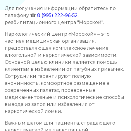
Для получения информации обратитесь по
Лечение зависимости от амфетамина
телефону ☎
8 (995) 222-96-52
.
Записаться
от 4 300 ₽
реабилитационного центра "Морской".
Наркологический центр «Морской» – это
Лечение зависимости от гашиша
частная медицинская организация,
Записаться
от 3 600 ₽
предоставляющая комплексное лечение
алкогольной и наркотической зависимости.
Основной целью клиники является помощь
Лечение зависимости от Лирики
клиентам в избавлении от пагубных привычек.
Записаться
от 4 650 ₽
Сотрудники гарантируют полную
анонимность, комфортное размещение в
Лечение зависимости от феназепама
современных палатах, проверенные
медикаментозные и психологические способы
Записаться
от 4 300 ₽
вывода из запоя или избавления от
наркотической ломки.
Лечение подростковой наркомании
Важным шагом для пациента, страдающего
Записаться
от 4 300 ₽
наркотической или алкогольной