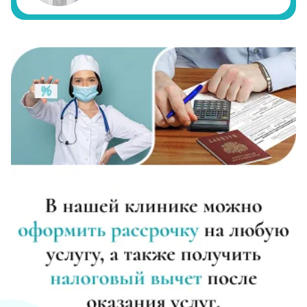
Курс реабилитации 28 дней
Записаться
от 28 450 ₽
Наркологический центр
Записаться
от 1 250 ₽
Принудительная реабилитация
Записаться
от 21 350 ₽
Программы реабилитации (сутки)
Записаться
от 1 650 ₽
Вшивание от наркозависимости (Налтрексон)
Записаться
от 10 700 ₽