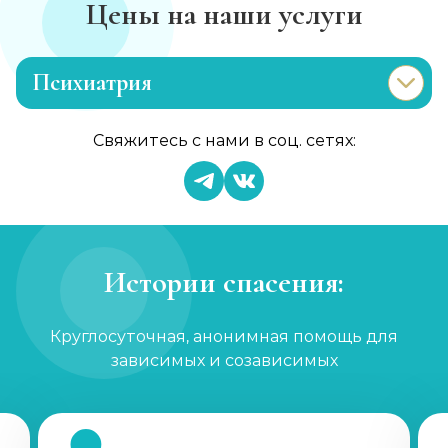
Цены на наши услуги
Психиатрия
Консультация психиатра
Свяжитесь с нами в соц. сетях:
Записаться
от 1 450 ₽
Психиатр на дом
Записаться
от 3 600 ₽
Истории спасения:
Скорая психиатрическая помощь
Круглосуточная, анонимная помощь для
Записаться
от 3 600 ₽
зависимых и созависимых
Лечение шизофрении, психоза
Записаться
от 1 800 ₽