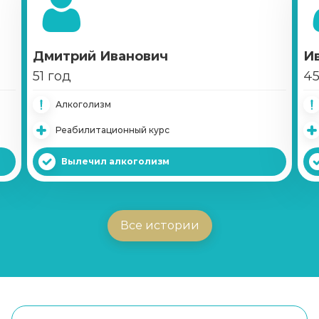
Дмитрий Иванович
И
51 год
45
Алкоголизм
Реабилитационный курс
Вылечил алкоголизм
Все истории