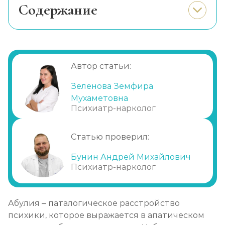
Cодержание
Симптоматика
Причины развития
Прогрессирование
Автор статьи:
Возможные осложнения
Зеленова Земфира
Диагностика
Мухаметовна
Лечение абулии
Психиатр-нарколог
Статью проверил:
Бунин Андрей Михайлович
Психиатр-нарколог
Абулия – паталогическое расстройство
психики, которое выражается в апатическом