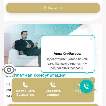
Заказать
Анна Курбатова
Здравствуйте! Готова помочь
вам. Напишите мне, если у
вас появятся вопросы.
Бесплатная консультация
Наши специалисты оказывают бесплатную
консультацию по телефону или через онлайн-чат
Позвонить
Заказать
Telegram
бесплатно
звонок
на сайте.