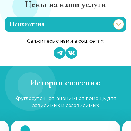
Цены на наши услуги
Психиатрия
Консультация психиатра
Свяжитесь с нами в соц. сетях:
Записаться
от 1 450 ₽
Психиатр на дом
Записаться
от 3 600 ₽
Истории спасения:
Скорая психиатрическая помощь
Круглосуточная, анонимная помощь для
Записаться
от 3 600 ₽
зависимых и созависимых
Лечение шизофрении, психоза
Записаться
от 1 800 ₽