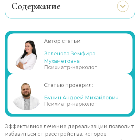
Cодержание
Необходимость прохождения лечения
Осложнения при отсутствии лечения
Можно ли вылечиться самостоятельно?
Автор статьи:
Медикаментозная терапия
Зеленова Земфира
Психотерапия
Мухаметовна
Когнитивно-поведенческая методика
Психиатр-нарколог
Иные способы
Статью проверил:
Помощь близких
Лечение в клинике
Бунин Андрей Михайлович
Психиатр-нарколог
Эффективное лечение дереализации позволит
избавиться от расстройства, которое