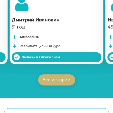
Дмитрий Иванович
И
51 год
45
Алкоголизм
Реабилитационный курс
Вылечил алкоголизм
Все истории