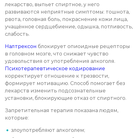
лекарство, выпьет спиртное, у него
развиваются неприятные симптомы: тошнота,
Химический блок от алкоголизма
рвота, головная боль, покраснение кожи лица,
учащённое сердцебиение, одышка, потливость,
Записаться
от 2 850 ₽
слабость.
Вшивание Торпедо
Налтрексон
блокирует опиоидные рецепторы
в головном мозге, что снижает чувство
Записаться
от 3 600 ₽
удовольствия от употребления алкоголя.
Психотерапевтическое кодирование
Раскодирование от алкоголизма
корректирует отношение к трезвости,
Записаться
от 1 800 ₽
формирует мотивацию. Способ помогает без
лекарств изменить подсознательные
установки, блокирующие отказ от спиртного.
Мотивация на лечение алкоголизма
Записаться
от 2 150 ₽
Запретительная терапия показана людям,
которые:
Лечение алкоголизма на дому
злоупотребляют алкоголем;
Записаться
от 2 150 ₽