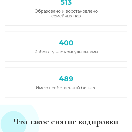
513
Записаться
от 2 500 ₽
Образовано и восстановлено
семейных пар
Круглосуточный вывод из запоя
Записаться
от 2 500 ₽
400
Вывод из запоя в стационаре (сутки)
Рабоют у нас консультантами
Записаться
от 2 500 ₽
Снятие алкогольной интоксикации
489
Записаться
от 1 450 ₽
Имеют собственный бизнес
Чистка крови от алкоголя (плазмаферез)
Записаться
от 3 600 ₽
Что такое снятие кодировки
Лечение плазмаферезом