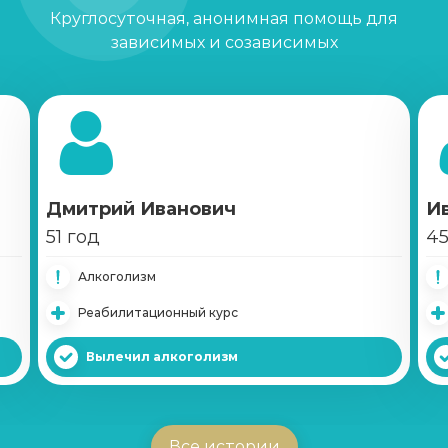
Круглосуточная, анонимная помощь для
Записаться
от 2 150 ₽
зависимых и созависимых
Капельница от запоя
Записаться
от 1 450 ₽
Капельница от похмелья
Записаться
от 1 100 ₽
Дмитрий Иванович
И
51 год
45
Лечение женского алкоголизма
Алкоголизм
Записаться
от 2 850 ₽
Реабилитационный курс
Кодирование уколом
Вылечил алкоголизм
Записаться
от 2 150 ₽
Кодирование гипнозом
Все истории