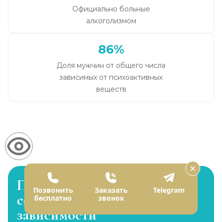
Официально больные
алкоголизмом
86%
Доля мужчин от общего числа
зависимых от психоактивных
веществ
Психологическое
Позвонить
Заказать
Telegram
сопровождение в лечении
бесплатно
звонок
зависимости