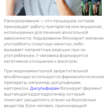
Записаться
от 2 500 ₽
Кодирование препаратом Тетлонг 250
Раскодирование — это процедура, которая
Записаться
от 3 200 ₽
прекращает работу препаратов или внушения,
используемых для лечения алкогольной
Кодирование Колме
зависимости. Кодирование блокирует желание
Записаться
от 3 600 ₽
употреблять спиртные напитки, либо
вызывает неприятные реакции при их
употреблении. У человека формируется
Кодирование с провокацией
негативное отношение к алкоголю.
Записаться
от 3 200 ₽
При медикаментозной запретительной
алкоблокаде используются фармакологические
Кодирование СИТ
препараты, например, дисульфирам,
Записаться
от 4 300 ₽
налтрексон.
Дисульфирам
блокирует фермент
ацетальдегиддегидрогеназу, который
Кодирование тройной блок
помогает расщеплять этанол на безопасные
вещества. Если человек, принимающий
Записаться
от 5 700 ₽