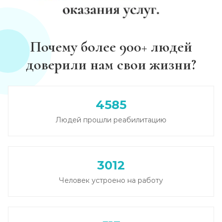
Записаться
от 2 500 ₽
Диагностика алкоголизма
Почему более 900+ людей
Записаться
от 750 ₽
доверили нам свои жизни?
Лечение похмелья
Записаться
от 1 100 ₽
4585
Людей прошли реабилитацию
Экстренное вытрезвление
Записаться
от 1 450 ₽
3012
Прокапаться от алкоголя
Человек устроено на работу
Записаться
от 1 450 ₽
Круглосуточный вывод из запоя