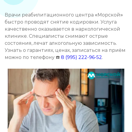
Записаться
от 3 600 ₽
Врачи реабилитационного центра «Морской»
Кодирование от алкоголизма
быстро проводят снятие кодировки. Услуга
Записаться
от 2 500 ₽
качественно оказывается в наркологической
клинике. Специалисты снимают острые
состояния, лечат алкогольную зависимость.
Кодирование на дому
Узнать о гарантиях, ценах, записаться на приём
Записаться
от 2 850 ₽
можно по телефону ☎️
8 (995) 222-96-52
.
Кодирование дисульфирамом
Записаться
от 2 500 ₽
Кодирование Аквилонгом
Записаться
от 2 850 ₽
Кодирование Алгоминалом