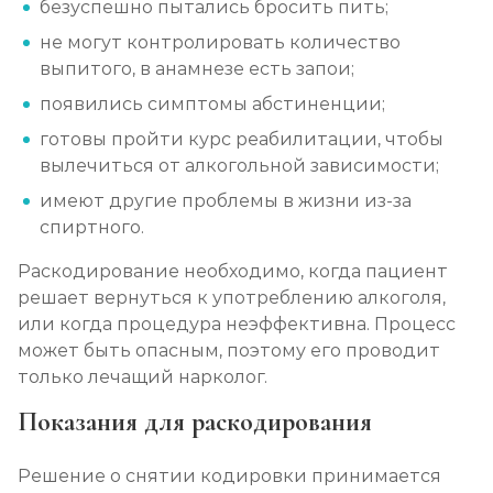
безуспешно пытались бросить пить;
не могут контролировать количество
Лечение алкоголизма амбулаторно
выпитого, в анамнезе есть запои;
Записаться
от 1 100 ₽
появились симптомы абстиненции;
готовы пройти курс реабилитации, чтобы
Лечение алкоголизма в стационаре (сутки)
вылечиться от алкогольной зависимости;
Записаться
от 2 500 ₽
имеют другие проблемы в жизни из-за
спиртного.
Лечение пивного алкоголизма
Раскодирование необходимо, когда пациент
Записаться
от 2 500 ₽
решает вернуться к употреблению алкоголя,
или когда процедура неэффективна. Процесс
может быть опасным, поэтому его проводит
Лечение винного алкоголизма
только лечащий нарколог.
Записаться
от 2 500 ₽
Показания для раскодирования
Лечение подросткового алкоголизма
Решение о снятии кодировки принимается
Записаться
от 3 200 ₽