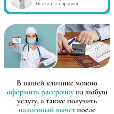
Записаться
Психиатр-нарколог
от 3 950 ₽
Реабилитация алкоголиков (месяц)
Записаться
от 17 800 ₽
Метод Шичко
Записаться
от 2 150 ₽
Частный вытрезвитель
Записаться
от 2 850 ₽
Вшивание от алкоголизма (ампула)
Записаться
от 3 600 ₽
Лечение хронического алкоголизма